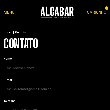
0
MENU
CARRINHO
Início
|
Contato
CONTATO
Nome
E-mail
Telefone